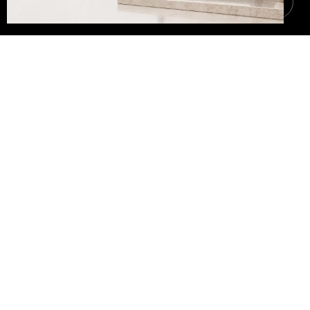
🔇
Qui sommes nous
Plus qu’une industrie de
production, CARTHAGO CERAMIC
est la transmission d’une
passion et d’un savoir-faire
authentique. Elle a vu le jour
depuis le siècle dernier, en
1988 et depuis, elle connaît une
ascension perpétuelle