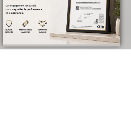
Votre titre va ici
[revslider_divi _builder_version= »4.9.7″
_module_preset= »default » hover_enabled= »0″
sticky_enabled= »0″ _i= »3″ _address= »0.0.0.3″ /]
Qui sommes nous