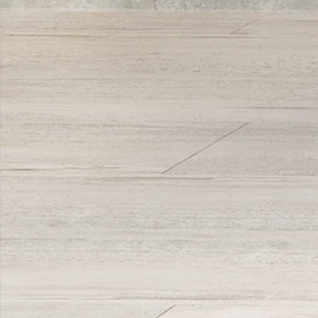
Trouver un magasin
À PROPOS DE NOUS
Le pôle de Cathago
Politique de confidentialité
Politique de la qualité
Mentions légales
INSPIRATION
Extérieur
Salle de bain