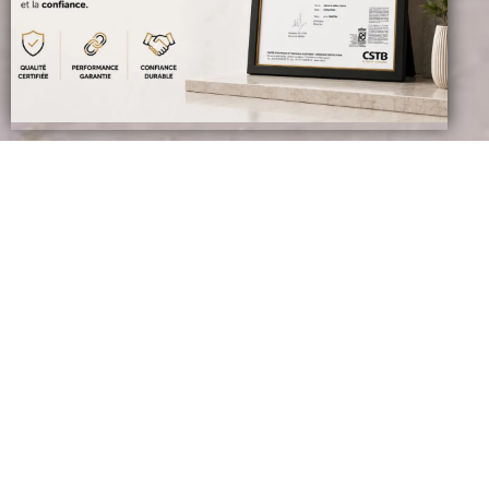
Carreaux céramiques
avec finition mat pour
salon
Apporter l’aspect de la pierre
naturelle dans votre salon avec
notre collection de carreaux
céramiques de petit format
Revêtement sol