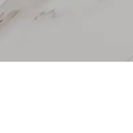
go Ceramic; apportez l’ambiance que vou
hambre à coucher des plus beaux revêtem