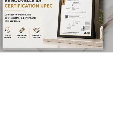
Lux Chambre
Avec le carrelage de Cartha
vos pièces et ornez votre C
l’aspect du marbre.