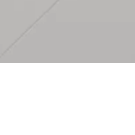
s désirez à chaque espace de
ents en grès cérame avec la