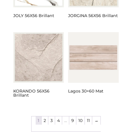
JOLY 56X56 Brillant
JORGINA 56X56 Brillant
KORANDO 56X56
Lagos 30×60 Mat
Brillant
1
2
3
4
…
9
10
11
→