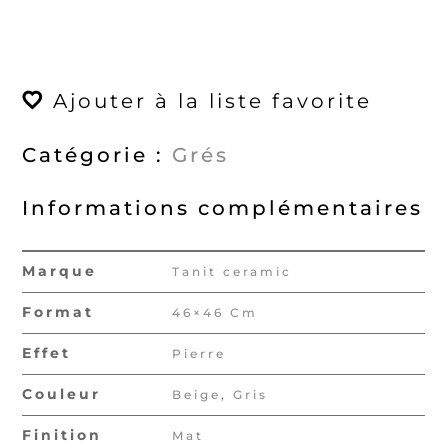
quantité
de
Atlas
Ajouter à la liste favorite
46x46
Mat
Catégorie :
Grés
Informations complémentaires
Marque
Tanit ceramic
Format
46×46 Cm
Effet
Pierre
Couleur
Beige
,
Gris
Finition
Mat