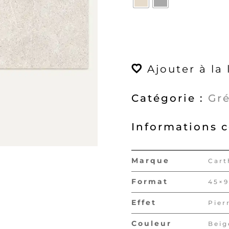
quantité
de
Magma
Ajouter à la 
45x90
Mat
Catégorie :
Gr
Informations 
Marque
Cart
Format
45×
Effet
Pier
Couleur
Beig