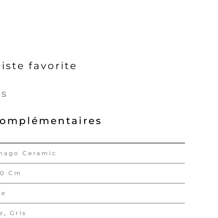
liste favorite
és
complémentaires
hago Ceramic
90 Cm
re
e
,
Gris