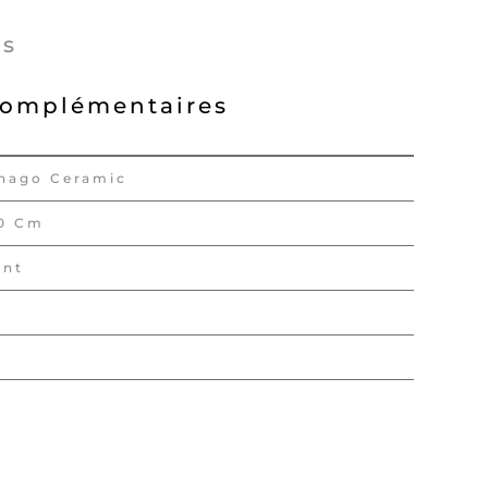
és
complémentaires
hago Ceramic
60 Cm
ent