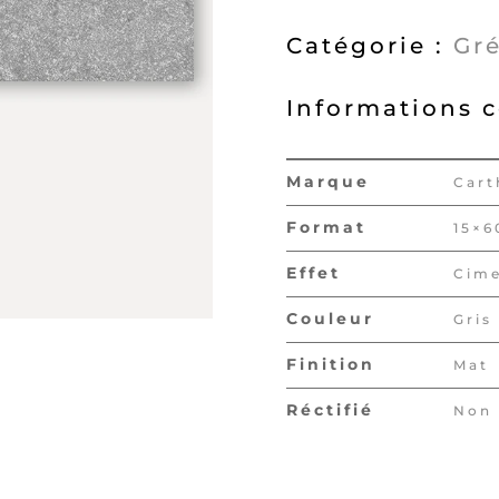
Mat
Catégorie :
Gr
Informations 
Marque
Cart
Format
15×
Effet
Cim
Couleur
Gris
Finition
Mat
Réctifié
Non