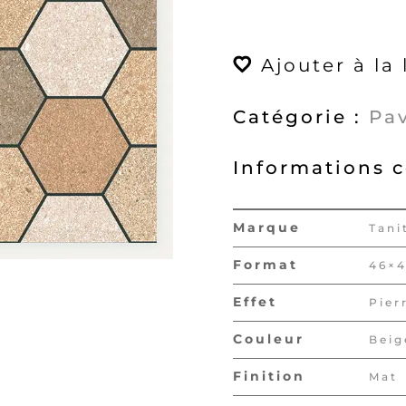
quantité
de
TOMETTE
Ajouter à la 
46x46
Mat
Catégorie :
Pa
Informations 
Marque
Tani
Format
46×
Effet
Pier
Couleur
Beig
Finition
Mat