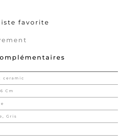
liste favorite
vement
complémentaires
t ceramic
46 Cm
re
e
,
Gris