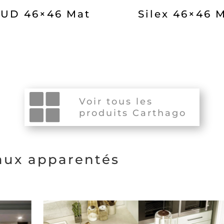
UD 46×46 Mat
Silex 46×46 
Voir tous les
produits Carthago
eaux apparentés